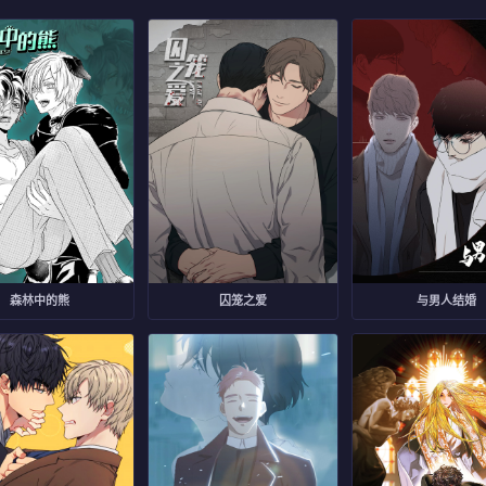
森林中的熊
囚笼之爱
与男人结婚