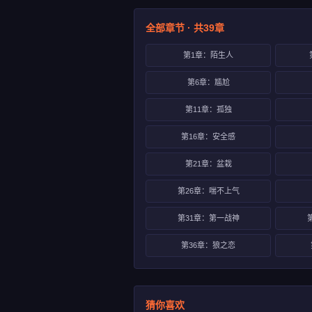
全部章节 · 共39章
第1章：陌生人
第6章：尴尬
第11章：孤独
第16章：安全感
第21章：盆栽
第26章：喘不上气
第31章：第一战神
第36章：狼之恋
猜你喜欢