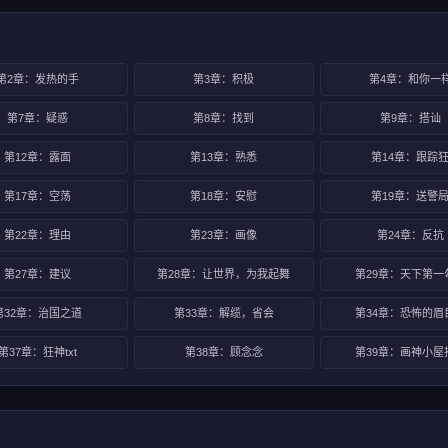
第2章：发热的手
第3章：积极
第4章：和你一
第7章：疑惑
第8章：找到
第9章：搭讪
第12章：露面
第13章：熟悉
第14章：跟踪
第17章：空荡
第18章：安慰
第19章：送警
第22章：理由
第23章：画像
第24章：反抗
第27章：建议
第28章：让世界，为我起舞
第29章：天下第一
第32章：治国之道
第33章：解缆，省会
第34章：恐怖的眉
第37章：狂神txt
第38章：顾念念
第39章：画神小屋