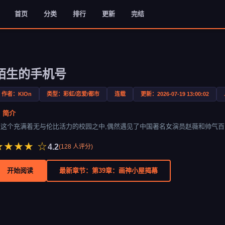
首页
分类
排行
更新
完结
陌生的手机号
作者：KIOn
类型：彩虹/恋爱/都市
连载
更新：2026-07-19 13:00:02
 简介
在这个充满着无与伦比活力的校园之中,偶然遇见了中国著名女演员赵薇和帅气
★★★★ ☆
4.2
(
128
人评分)
开始阅读
最新章节：第39章：画神小屋揭幕