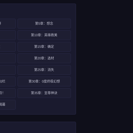
样
第5章：想念
第10章：英雄救美
狂
第15章：确定
局
第20章：选材
第25章：消失
勾栏
第30章：0度终极幻想
目！
第35章：至尊神诀
揭幕