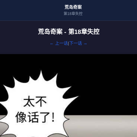
荒岛奇案
第18章失控
荒岛奇案 - 第18章失控
← 上一话
|
下一话 →